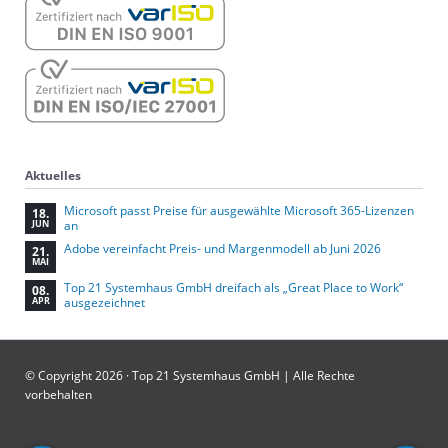
Aktuelles
Microsoft passt Preise für ausgewählte Microsoft 365-Lizenzen
18.
an
JUN
Adobe vereinfacht Preis- und Margenmodell ab Juni 2026
21.
MAI
Top 21 Systemhaus GmbH dreifach als „Great Place to Work“
08.
ausgezeichnet
APR
© Copyright 2026 · Top 21 Systemhaus GmbH | Alle Rechte
vorbehalten